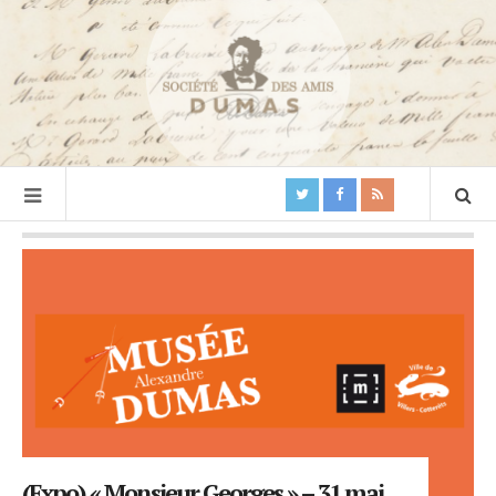
(Expo) « Monsieur Georges » – 31 mai