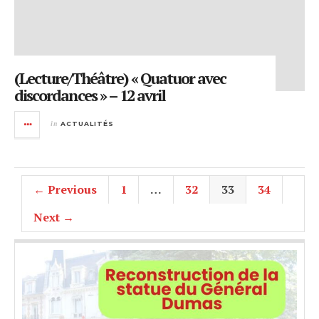
(Lecture/Théâtre) « Quatuor avec
discordances » – 12 avril
in
ACTUALITÉS
← Previous
1
…
32
33
34
Next →