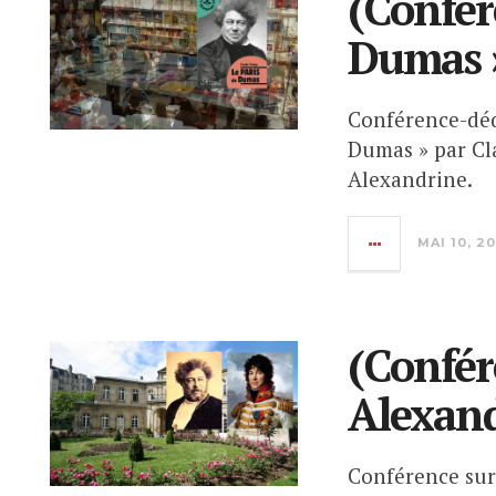
(Confér
Dumas »
Conférence-dédi
Dumas » par Cl
Alexandrine.
MAI 10, 20
(Confér
Alexand
Conférence sur