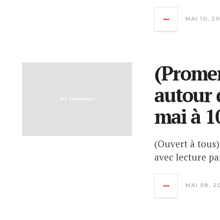
MAI 10, 20
(Prome
autour 
mai à 
(Ouvert à tous
avec lecture p
MAI 08, 2