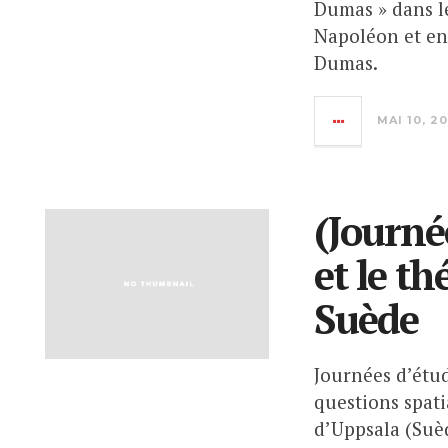
Dumas » dans l
Napoléon et en
Dumas.
MAI 10, 20
(Journé
et le t
Suède
Journées d’étud
questions spati
d’Uppsala (Suè