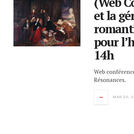
(Web Co
et la g
romanti
pour l’h
14h
Web conférence
Résonances.
MAR 20, 2