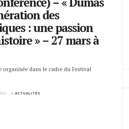
nférence) – « Dumas
énération des
ques : une passion
istoire » – 27 mars à
 organisée dans le cadre du Festival
021
in
ACTUALITÉS