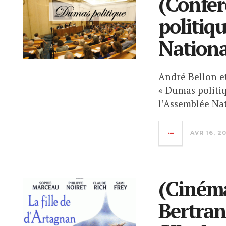
(Confér
politiqu
Nationa
André Bellon et
« Dumas politi
l’Assemblée Na
AVR 16, 2
(Cinéma
Bertran