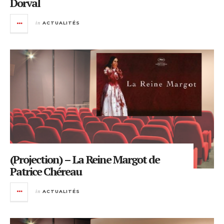
Dorval
in
ACTUALITÉS
(Projection) – La Reine Margot de
Patrice Chéreau
in
ACTUALITÉS