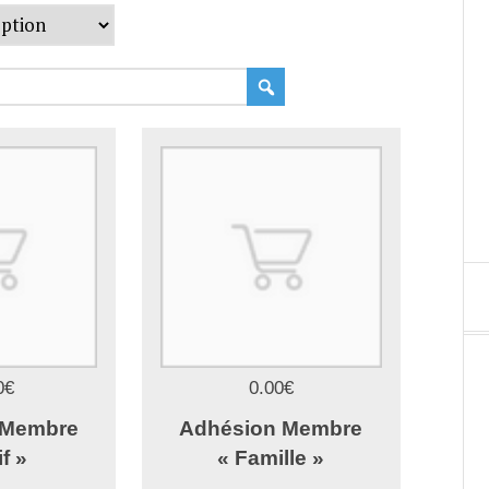
0€
0.00€
 Membre
Adhésion Membre
if »
« Famille »