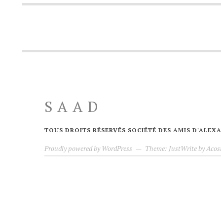
SAAD
TOUS DROITS RÉSERVÉS SOCIÉTÉ DES AMIS D'ALE
Proudly powered by WordPress
—
Theme: JustWrite by
Acos