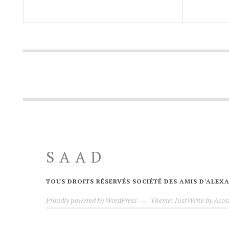
SAAD
TOUS DROITS RÉSERVÉS SOCIÉTÉ DES AMIS D'ALE
Proudly powered by WordPress
—
Theme: JustWrite by
Acos